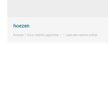
hoezen
hoezen
Door
Astrid Legerstee
Laat een reactie achter